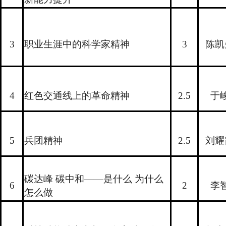
3
职业生涯中的科学家精神
3
陈凯
4
红色交通线上的革命精神
2.5
于
5
兵团精神
2.5
刘耀
碳达峰 碳中和——是什么 为什么
6
2
李
怎么做