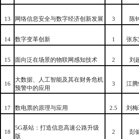
13
网络信息安全与数字经济创新发展
3
陈
14
数字变革创新
1
张东
15
面向泛在场景的物联网感知技术
2
刘
大数据、人工智能及其在财务危机
16
3
江腾
预警中的应用
17
数电票的原理与应用
2.5
刘梅
5G基站：打造信息高速公路升级
18
2
彭
版