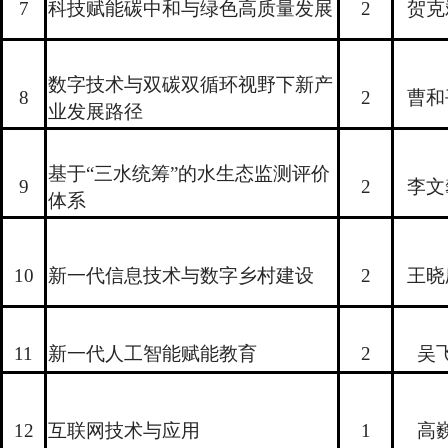
7
科技赋能碳中和与绿色高质量发展
2
贺克
数字技术与双碳双循环视野下新产
8
2
曹和
业发展路径
基于“三水统筹”的水生态监测评价
9
2
李文
体系
10
新一代信息技术与数字乡村建设
2
王晓
11
新一代人工智能赋能教育
2
吴
12
互联网技术与应用
1
高